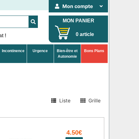
Mon compte
MON PANIER
0 article
t !
Incontinence
Urgence
Bien-être et
Bons Plans
Autonomie
Liste
Grille
4.50€