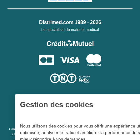
Distrimed.com 1989 - 2026
Le spécialiste du matériel médical
Gestion des cookies
Une société du
Groupe Hygie31
Nous utilisons des cookies pour vous offrir une expérience ut
L 5213-3
Conformément aux articles
du code de la santé publique et à l’arrêté du
optimisée, analyser le trafic et améliorer la performance du s
21 décembre 2012 fixant la liste des dispositifs médicaux qui peuvent faire l’objet
mieux répondre à vos demandes.
R 5213-1