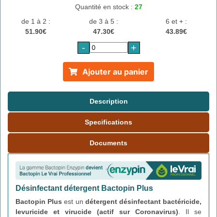
Quantité en stock :
27
de 1 à 2 :
de 3 à 5 :
6 et + :
51.90€
47.30€
43.89€
-
+
Ajouter au panier
Description
Specifications
Documents
Désinfectant détergent Bactopin Plus
Bactopin Plus
est un
détergent désinfectant bactéricide,
levuricide et virucide (actif sur Coronavirus)
. Il se