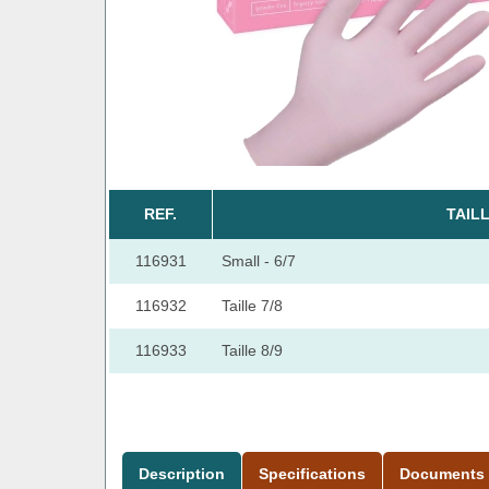
REF.
TAIL
116931
Small - 6/7
116932
Taille 7/8
116933
Taille 8/9
Description
Specifications
Documents