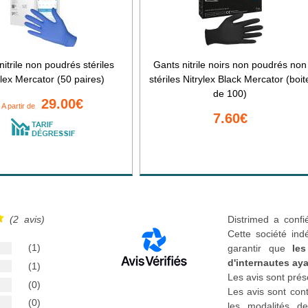
nitrile non poudrés stériles
Gants nitrile noirs non poudrés non
ylex Mercator (50 paires)
stériles Nitrylex Black Mercator (boit
de 100)
29.00€
A partir de
7.60€
(2 avis)
Distrimed a confi
Cette société ind
(1)
garantir que
les
d'internautes aya
(1)
Les avis sont prés
(0)
Les avis sont cont
(0)
les modalités de