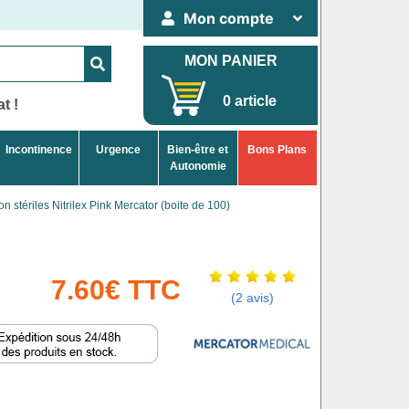
Mon compte
MON PANIER
0 article
t !
Incontinence
Urgence
Bien-être et
Bons Plans
Autonomie
n stériles Nitrilex Pink Mercator (boite de 100)
7.60€ TTC
(2 avis)