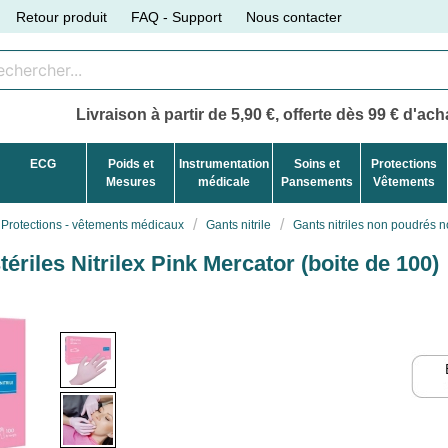
Retour produit
FAQ - Support
Nous contacter
Livraison à partir de 5,90 €, offerte dès 99 € d'acha
ECG
Poids et
Instrumentation
Soins et
Protections
Mesures
médicale
Pansements
Vêtements
Protections - vêtements médicaux
Gants nitrile
Gants nitriles non poudrés no
ériles Nitrilex Pink Mercator (boite de 100)