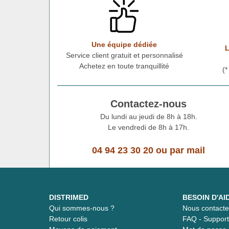
Une équipe dédiée
L
Service client gratuit et personnalisé
Achetez en toute tranquillité
(
Contactez-nous
Du lundi au jeudi de 8h à 18h.
Le vendredi de 8h à 17h.
04 94 23 30 20
ou
par mail
DISTRIMED
BESOIN D'AI
Qui sommes-nous ?
Nous contacte
Retour colis
FAQ - Suppor