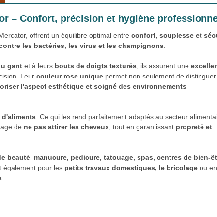
tor – Confort, précision et hygiène professionne
ercator, offrent un équilibre optimal entre
confort, souplesse et séc
 contre les bactéries, les virus et les champignons
.
du gant
et à leurs
bouts de doigts texturés
, ils assurent une
excelle
cision. Leur
couleur rose unique
permet non seulement de distinguer
loriser l'aspect esthétique et soigné des environnements
 d'aliments
. Ce qui les rend parfaitement adaptés au secteur alimentai
ntage de
ne pas attirer les cheveux
, tout en garantissant
propreté et
e beauté, manucure, pédicure, tatouage, spas, centres de bien-êt
nt également pour les
petits travaux domestiques, le bricolage
ou en
s
.