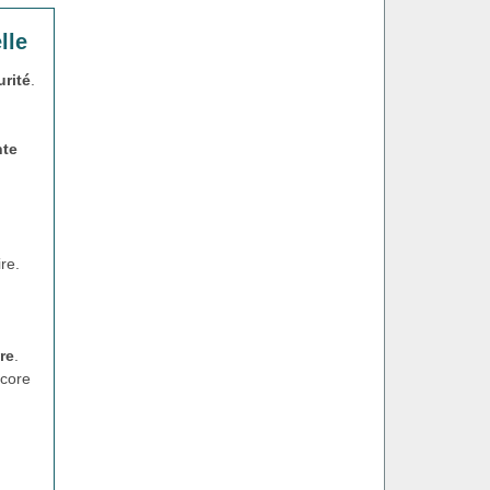
lle
urité
.
nte
re.
re
.
core