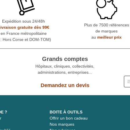
Expédition sous 24/48h
Plus de 7500 références
ivraison gratuite dès 99€
de marques
en France métropolitaine
au
meilleur prix
* : Hors Corse et DOM-TOM)
Grands comptes
Hôpitaux, cliniques, collectivités,
administrations, entreprises...
Demandez un devis
DE ?
BOITE À OUTILS
r
Offrir un bon cadeau
t
Nos marques