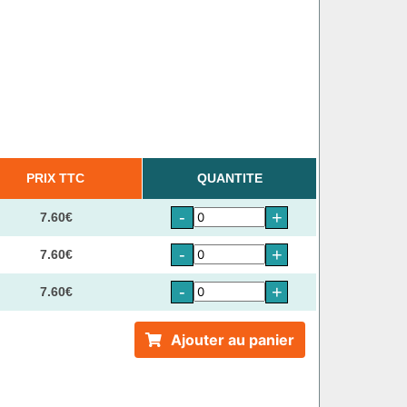
PRIX TTC
QUANTITE
-
+
7.60€
-
+
7.60€
-
+
7.60€
Ajouter au panier