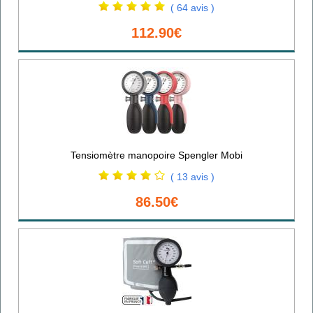
( 64 avis )
112.90€
Tensiomètre manopoire Spengler Mobi
( 13 avis )
86.50€