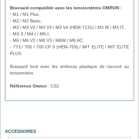
Brassard compatible avec les tensiomètres OMRON :
- M1 / M1 Plus,
- M2 / M2 Basic,
- M3 / M3 V2 / M3 V3 / M3 V4 (HEM-7131) / M3 W / M3 IT,
- MX-3 / M4-I / M5-I,
- M6 / M6 V2 / M6 V3 / M6W / M6 AC,
- 773 / 705 / 705 CP II (HEM-759) / MIT ELITE / MIT ELITE
PLUS.
Brassard livré avec les embouts plastique de raccord au
tensiomètre.
Référence Omron
: CS2.
ACCESSOIRES