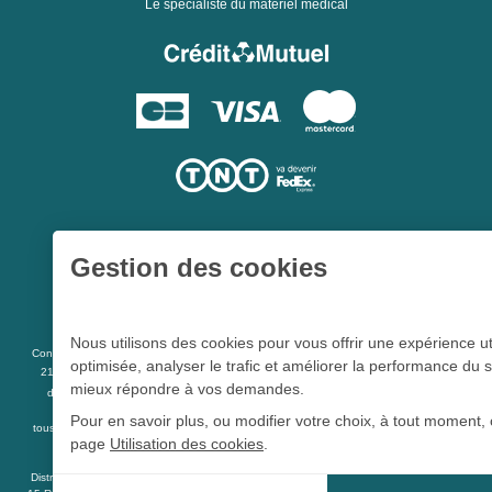
Le spécialiste du matériel médical
Gestion des cookies
Une société du
Groupe Hygie31
Nous utilisons des cookies pour vous offrir une expérience ut
L 5213-3
Conformément aux articles
du code de la santé publique et à l’arrêté du
optimisée, analyser le trafic et améliorer la performance du s
21 décembre 2012 fixant la liste des dispositifs médicaux qui peuvent faire l’objet
mieux répondre à vos demandes.
R 5213-1
d’une publicité auprès du public, et à l'article
du code de la santé
publique
Pour en savoir plus, ou modifier votre choix, à tout moment, 
tous les dispositifs médicaux présents sur ce site peuvent faire l'objet d'une publicité
page
Utilisation des cookies
.
destinée au public.
Distrimed.com est un service de la société Distrimed SAS au capital de 40 000 Euro -
Cookie Distrimed