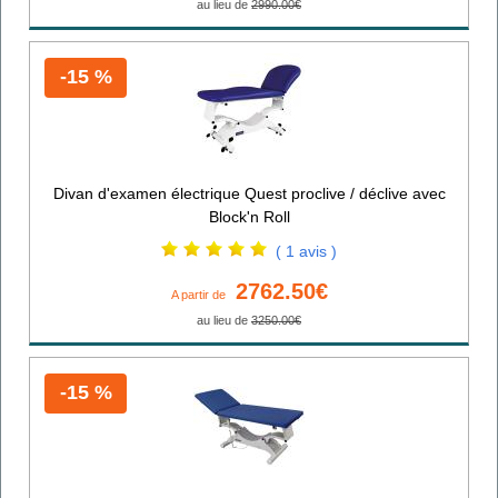
au lieu de
2990.00€
-15 %
Divan d'examen électrique Quest proclive / déclive avec
Block'n Roll
( 1 avis )
2762.50€
A partir de
au lieu de
3250.00€
-15 %