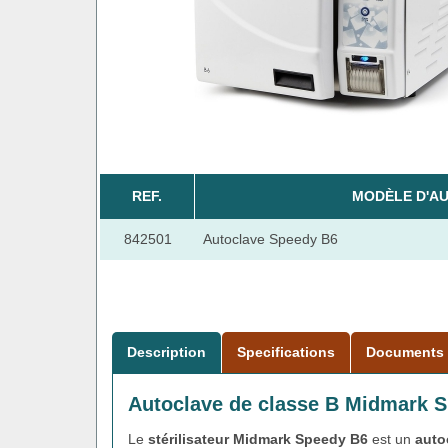
REF.
MODÈLE D'A
842501
Autoclave Speedy B6
Description
Specifications
Documents
Autoclave de classe B Midmark 
Le
stérilisateur Midmark Speedy B6
est un
auto