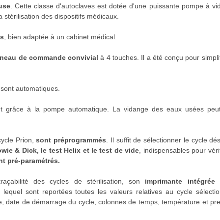
use
. Cette classe d'autoclaves est dotée d'une puissante pompe à vi
érilisation des dispositifs médicaux.
es
, bien adaptée à un cabinet médical.
panneau de commande convivial
à 4 touches. Il a été conçu pour simplif
e sont automatiques.
nt grâce à la pompe automatique. La vidange des eaux usées peut
cycle Prion,
sont préprogrammés
. Il suffit de sélectionner le cycle dés
wie & Dick, le test Helix et le test de vide
, indispensables pour vérif
t pré-paramétrés.
açabilité des cycles de stérilisation, son
imprimante intégrée 
lequel sont reportées toutes les valeurs relatives au cycle sélecti
le, date de démarrage du cycle, colonnes de temps, température et pr