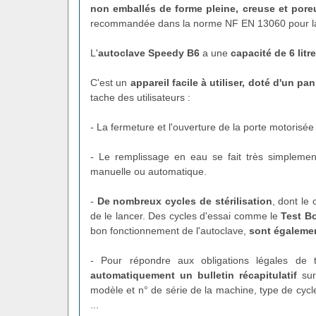
non emballés de forme pleine, creuse et pore
recommandée dans la norme NF EN 13060 pour la st
L'
autoclave Speedy B6
a une
capacité de 6 litr
C'est un
appareil facile à utiliser, doté d'un 
tache des utilisateurs :
- La fermeture et l'ouverture de la porte motorisé
- Le remplissage en eau se fait très simpleme
manuelle ou automatique.
-
De nombreux cycles de stérilisation
, dont le 
de le lancer. Des cycles d'essai comme le
Test Bo
bon fonctionnement de l'autoclave,
sont égalemen
- Pour répondre aux obligations légales de tr
automatiquement un bulletin récapitulatif
sur 
modèle et n° de série de la machine, type de cyc
...