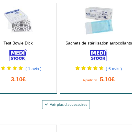
Test Bowie Dick
Sachets de stérilisation autocollants
( 1 avis )
( 6 avis )
3.10€
5.10€
A partir de
Voir plus d'accessoires