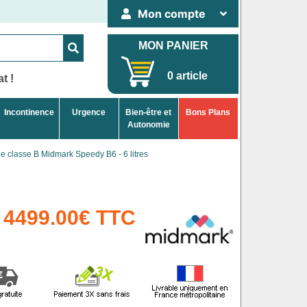
Mon compte
MON PANIER
0 article
t !
Incontinence
Urgence
Bien-être et
Bons Plans
Autonomie
e classe B Midmark Speedy B6 - 6 litres
4499.00€ TTC