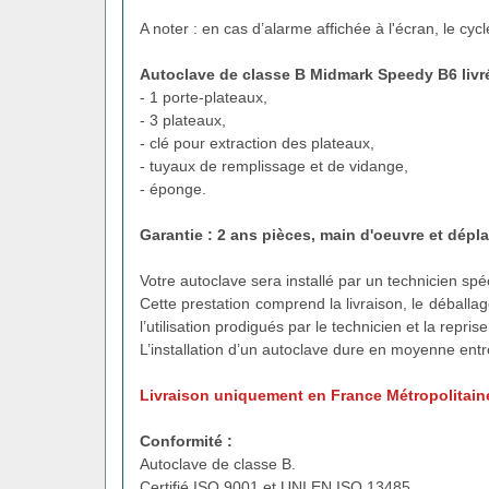
A noter : en cas d’alarme affichée à l'écran, le cyc
Autoclave de classe B Midmark Speedy B6
livr
- 1 porte-plateaux,
- 3 plateaux,
- clé pour extraction des plateaux,
- tuyaux de remplissage et de vidange,
- éponge.
Garantie : 2 ans pièces, main d'oeuvre et dépl
Votre autoclave sera installé par un technicien sp
Cette prestation comprend la livraison, le déballag
l’utilisation prodigués par le technicien et la repri
L’installation d’un autoclave dure en moyenne entr
Livraison uniquement en France Métropolitaine
Conformité :
Autoclave de classe B.
Certifié ISO 9001 et UNI EN ISO 13485.