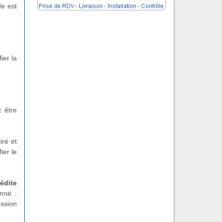
de est
ier la
 être
iré et
ier le
édite
onné :
ession