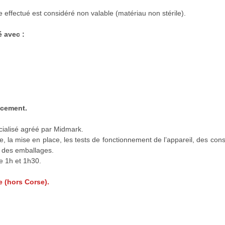
le effectué est considéré non valable (matériau non stérile).
é avec :
acement.
écialisé agréé par Midmark.
e, la mise en place, les tests de fonctionnement de l’appareil, des cons
se des emballages.
e 1h et 1h30.
 (hors Corse).