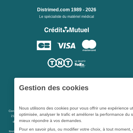
Distrimed.com 1989 - 2026
Le spécialiste du matériel médical
Gestion des cookies
Une société du
Groupe Hygie31
Nous utilisons des cookies pour vous offrir une expérience ut
L 5213-3
Conformément aux articles
du code de la santé publique et à l’arrêté du
optimisée, analyser le trafic et améliorer la performance du s
21 décembre 2012 fixant la liste des dispositifs médicaux qui peuvent faire l’objet
mieux répondre à vos demandes.
R 5213-1
d’une publicité auprès du public, et à l'article
du code de la santé
publique
Pour en savoir plus, ou modifier votre choix, à tout moment, 
tous les dispositifs médicaux présents sur ce site peuvent faire l'objet d'une publicité