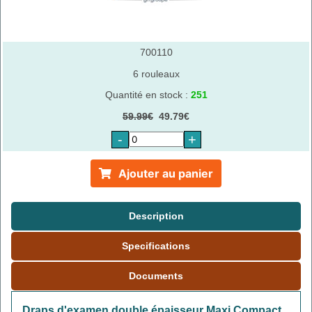
700110
6 rouleaux
Quantité en stock :
251
59.99€
49.79€
-
+
Ajouter au panier
Description
Specifications
Documents
Draps d'examen double épaisseur Maxi Compact