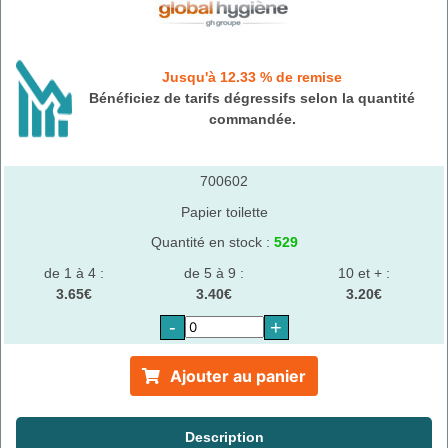
Jusqu'à 12.33 % de remise
Bénéficiez de tarifs dégressifs selon la quantité
commandée.
700602
Papier toilette
Quantité en stock :
529
de 1 à 4 :
de 5 à 9 :
10 et + :
3.65€
3.40€
3.20€
-
+
Ajouter au panier
Description