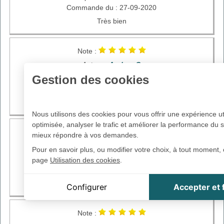
Commande du : 27-09-2020
Très bien
Note :
Auteur :
Audrey G
Gestion des cookies
Avis posté le : 26-09-2020
Commande du : 11-09-2020
Toujours de qualité
Nous utilisons des cookies pour vous offrir une expérience ut
optimisée, analyser le trafic et améliorer la performance du s
Note :
mieux répondre à vos demandes.
Auteur :
Antoine H
Pour en savoir plus, ou modifier votre choix, à tout moment, 
Avis posté le : 18-09-2020
page
Utilisation des cookies
.
Commande du : 08-09-2020
Cookie Distrimed
Excellentes sensations
Configurer
Accepter et
Cookie de session, indispensable à la navigation sur le s
Google reCaptcha
Captcha présenté en cas d'un trop grand nombre de tent
Note :
d'identification infuctueuses