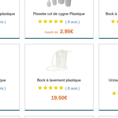
plastique
Pissette col de cygne Plastique
Bock à 
is )
( 8 avis )
2.95€
A partir de
ique
Bock à lavement plastique
Urina
is )
( 8 avis )
19.50€