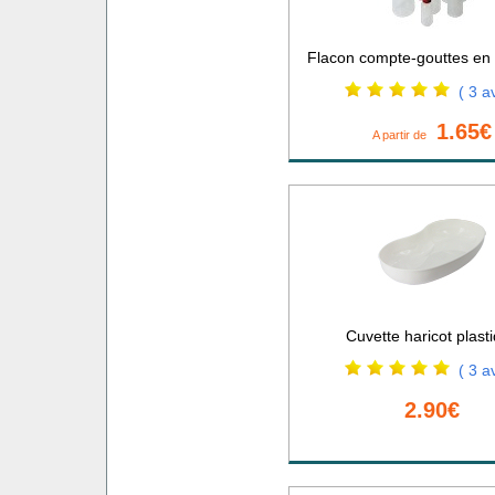
Flacon compte-gouttes en 
( 3 av
1.65€
A partir de
Cuvette haricot plast
( 3 av
2.90€