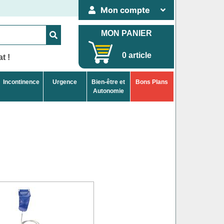
Mon compte
MON PANIER
0 article
t !
Incontinence
Urgence
Bien-être et
Bons Plans
Autonomie