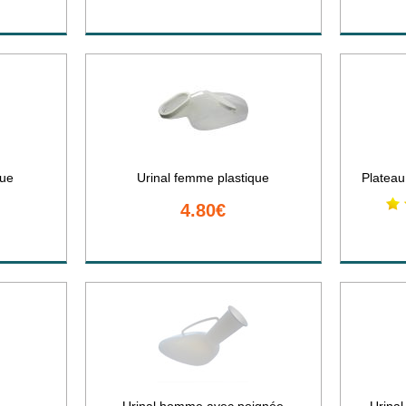
que
Urinal femme plastique
Plateau
4.80€
L
Urinal homme avec poignée
Urina