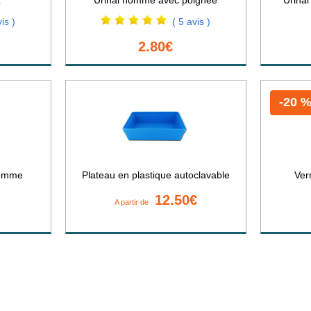
is )
( 5 avis )
2.80€
-20 
homme
Plateau en plastique autoclavable
Ver
12.50€
A partir de