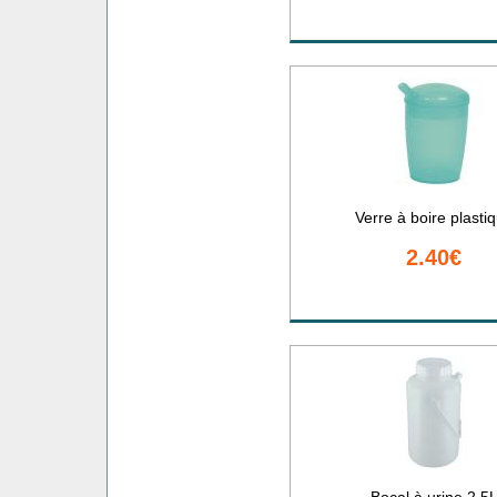
Verre à boire plasti
2.40€
Bocal à urine 2.5