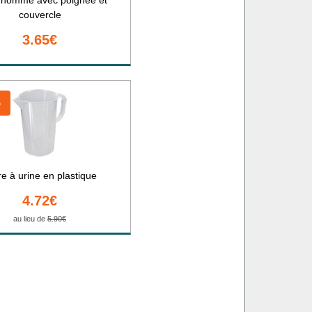
couvercle
3.65€
%
re à urine en plastique
4.72€
au lieu de
5.90€