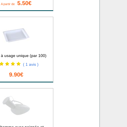
5.50€
A partir de
 à usage unique (par 100)
( 1 avis )
9.90€
l homme avec poignée et