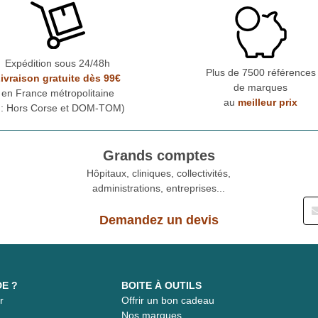
Expédition sous 24/48h
Plus de 7500 références
ivraison gratuite dès 99€
de marques
en France métropolitaine
au
meilleur prix
* : Hors Corse et DOM-TOM)
Grands comptes
Hôpitaux, cliniques, collectivités,
administrations, entreprises...
Demandez un devis
DE ?
BOITE À OUTILS
r
Offrir un bon cadeau
t
Nos marques