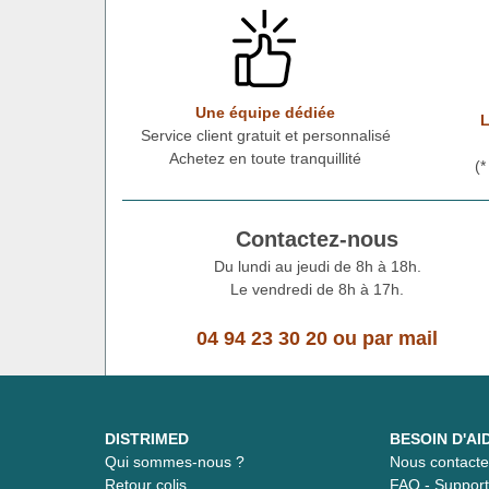
Une équipe dédiée
L
Service client gratuit et personnalisé
Achetez en toute tranquillité
(
Contactez-nous
Du lundi au jeudi de 8h à 18h.
Le vendredi de 8h à 17h.
04 94 23 30 20
ou
par mail
DISTRIMED
BESOIN D'AI
Qui sommes-nous ?
Nous contacte
Retour colis
FAQ - Suppor