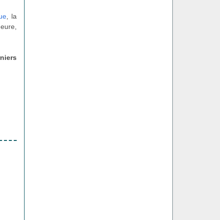
que
, la
heure,
niers