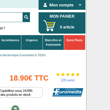
Mon compte
MON PANIER
0 article
t !
Incontinence
Urgence
Bien-être et
Bons Plans
Autonomie
et électronique Euromedis E-TENS
18.90€ TTC
(28 avis)