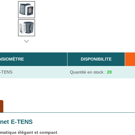
NSIOMÈTRE
DISPONIBILITE
 E-TENS
Quantité en stock :
20
gnet E-TENS
omatique
élégant et compact
.