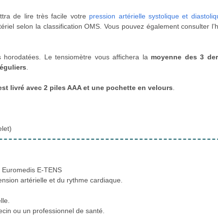
ra de lire très facile votre
pression artérielle systolique et diastoli
tériel selon la classification OMS. Vous pouvez également consulter l’
horodatées. Le tensiomètre vous affichera la
moyenne des 3 der
éguliers
.
st livré avec 2 piles AAA et une pochette en velours
.
let)
ue Euromedis E-TENS
ension artérielle et du rythme cardiaque.
lle.
cin ou un professionnel de santé.