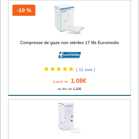
-10 %
Compresse de gaze non stériles 17 fils Euromedis
( 11 avis )
1.08€
A partir de
au lieu de
1.20€