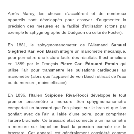
Après Marey, les choses s'accélèrent et de nombreux
appareils sont développés pour essayer d'augmenter la
précision des mesures et la facilité d'utilisation (citons par
exemple le sphygmographe de Dudgeon ou celui de Foster).
En 1881, le sphygmomanometer de l'Allemand
Samuel
Siegfried Karl von Basch
intégre un manomètre mécanique,
pour permettre une lecture facile des résultats. Il est amélioré
en 1889 par le Français
Pierre Carl Édouard Potain
qui
utilise l'air pour transmettre les pulsations cardiaques au
manomètre (alors que l'appareil de von Basch utilisait de l'eau
ou du mercure, moins efficace).
En 1896, l'Italien
Scipione Riva-Rocci
développe le tout
premier tensiomètre à mercure. Son sphygmomanomètre
comportait un brassard que l'on plaçait sur le bras et que l'on
gonflait avec de l'air, à l'aide d'une poire, pour comprimer
l'artère brachiale. Ce brassard était connecté à un manomètre
à mercure sur lequel on lisait la pression exercée sur le
brassard. Cet appareil est généralement considéré comme