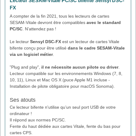
Lecteur SESAM-Vitale PC/SC bifente Sensyl DSC-
FX
A compter de la fin 2021, tous les lecteurs de cartes
SESAM-Vitale devront être compatibles
avec le standard
PC/SC
. N'attendez pas !
Le lecteur
Sensyl DSC-FX
est un lecteur de cartes Vitale
bifente conçu pour être utilisé
dans le cadre SESAM-Vitale
via un logiciel métier
.
"Plug and play",
il ne nécessite aucun pilote ou driver
.
Lecteur compatible sur les environnements Windows (7, 8,
10, 11), Linux et Mac OS X (puce Apple M1 incluse -
Installation de pilote obligatoire pour macOS Sonoma).
Ses atouts
Ce lecteur bifente n'utilise qu’un seul port USB de votre
ordinateur !
Il répond aux normes PC/SC.
Fente du haut dédiée aux cartes Vitale, fente du bas pour
cartes CPS.